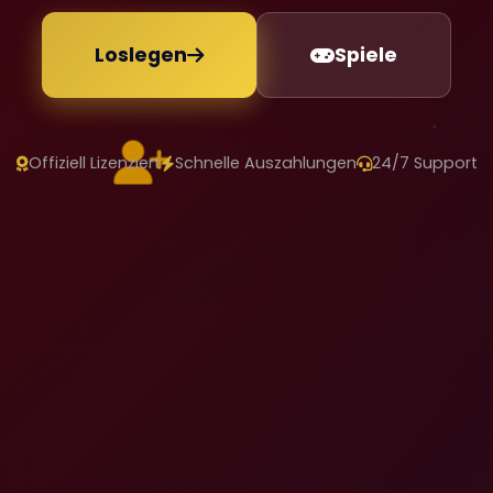
Loslegen
Spiele
Offiziell Lizenziert
Schnelle Auszahlungen
24/7 Support