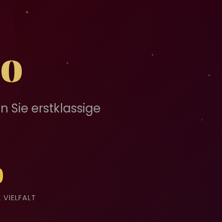
no
n Sie erstklassige
9
 VIELFALT