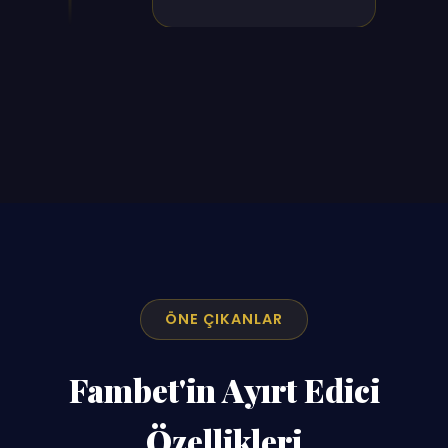
ÖNE ÇIKANLAR
Fambet'in Ayırt Edici
Özellikleri