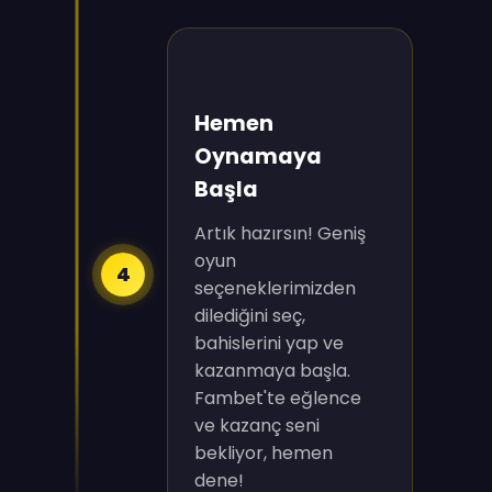
Hemen
Oynamaya
Başla
Artık hazırsın! Geniş
oyun
4
seçeneklerimizden
dilediğini seç,
bahislerini yap ve
kazanmaya başla.
Fambet'te eğlence
ve kazanç seni
bekliyor, hemen
dene!