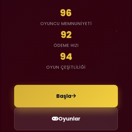
96
OYUNCU MEMNUNIYETI
92
ÖDEME HIZI
94
OYUN ÇEŞITLILIĞI
Başla
Oyunlar