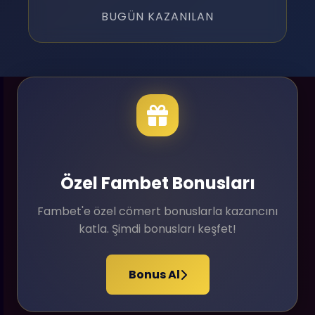
BUGÜN KAZANILAN
Özel Fambet Bonusları
Fambet'e özel cömert bonuslarla kazancını
katla. Şimdi bonusları keşfet!
Bonus Al