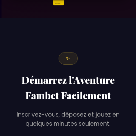
✨
Démarrez l'Aventure
Fambet Facilement
Inscrivez-vous, déposez et jouez en
quelques minutes seulement.