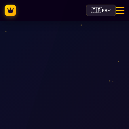
🇫🇷
FR