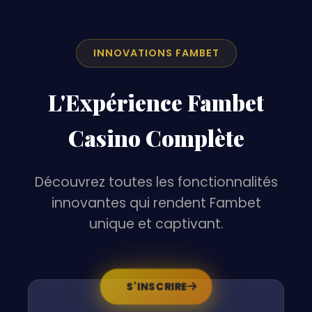
INNOVATIONS FAMBET
L'Expérience Fambet
Casino Complète
Découvrez toutes les fonctionnalités
innovantes qui rendent Fambet
unique et captivant.
S'INSCRIRE