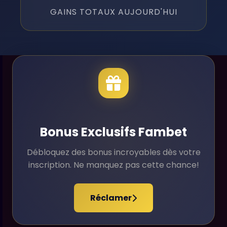
GAINS TOTAUX AUJOURD'HUI
Bonus Exclusifs Fambet
Débloquez des bonus incroyables dès votre
inscription. Ne manquez pas cette chance!
Réclamer