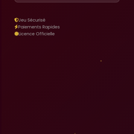
Jeu Sécurisé
Paiements Rapides
Licence Officielle