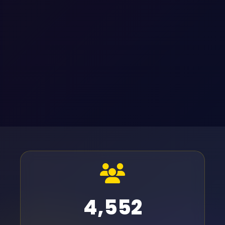
4,726