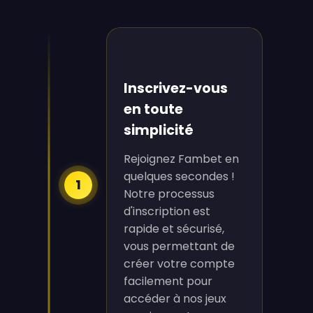
Inscrivez-vous
en toute
simplicité
Rejoignez Fambet en
quelques secondes !
1
Notre processus
d'inscription est
rapide et sécurisé,
vous permettant de
créer votre compte
facilement pour
accéder à nos jeux